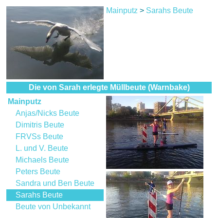
Mainputz
>
Sarahs Beute
Die von Sarah erlegte Müllbeute (Warnbake)
Mainputz
Anjas/Nicks Beute
Dimitris Beute
FRVSs Beute
L. und V. Beute
Michaels Beute
Peters Beute
Sandra und Ben Beute
Sarahs Beute
Beute von Unbekannt